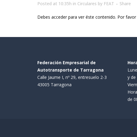
Posted at 10:35h
in
Circulares
by
FEAT
Share
Debes acceder para ver éste contenido. Por favo
Federación Empresarial de
Hora
Autotransporte de Tarragona
Lune
Calle Jaume I, nº 29, entresuelo 2-3
y de 
43005 Tarragona
Viern
Hora
de 08