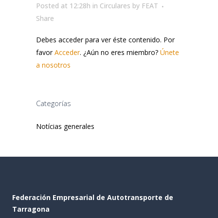
Posted at 12:28h
in
Circulares
by
FEAT
Share
Debes acceder para ver éste contenido. Por
favor
Acceder
. ¿Aún no eres miembro?
Únete
a nosotros
Categorías
Notícias generales
Federación Empresarial de Autotransporte de
Tarragona