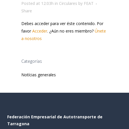
Posted at 12:03h
in
Circulares
by
FEAT
Share
Debes acceder para ver éste contenido. Por
favor
Acceder
. ¿Aún no eres miembro?
Únete
a nosotros
Categorías
Notícias generales
Federación Empresarial de Autotransporte de
Tarragona