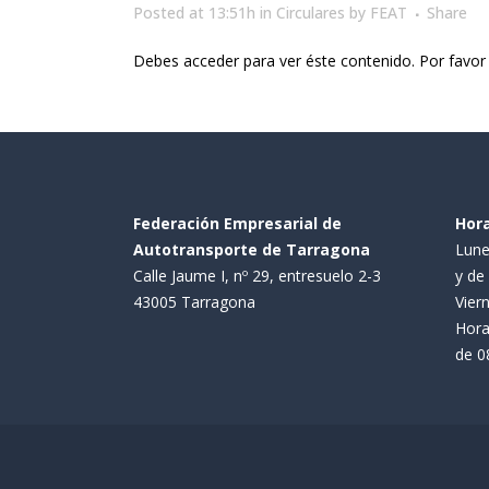
Posted at 13:51h
in
Circulares
by
FEAT
Share
Debes acceder para ver éste contenido. Por favo
Federación Empresarial de
Hora
Autotransporte de Tarragona
Lune
Calle Jaume I, nº 29, entresuelo 2-3
y de 
43005 Tarragona
Viern
Hora
de 08