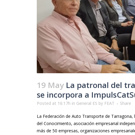
19 May
La patronal del tr
se incorpora a ImpulsCat
Posted at 16:17h
in
General ES
by
FEAT
Share
La Federación de Auto Transporte de Tarragona, 
del Conocimiento, asociación empresarial independ
más de 50 empresas, organizaciones empresariale