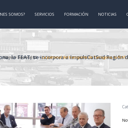
ÉNES SOMOS?
SERVICIOS
FORMACIÓN
NOTICIAS
gona, la FEAT, se incorpora a ImpulsCatSud Región 
Home
>
General ES
>
La patronal del transporte de Tarragona, la FEAT
Ca
Not