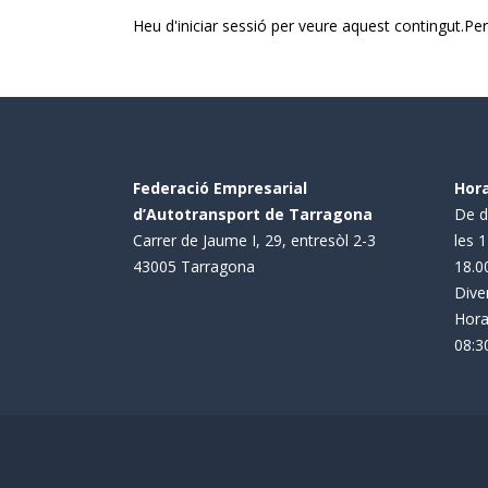
Heu d'iniciar sessió per veure aquest contingut.Pe
Federació Empresarial
Hora
d’Autotransport de Tarragona
De di
Carrer de Jaume I, 29, entresòl 2-3
les 1
43005 Tarragona
18.0
Dive
Hora
08:30