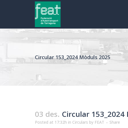
Circular 153_2024 Mòduls 2025
03 des.
Circular 153_2024
Posted at 17:32h
in
Circulars
by
FEAT
Share