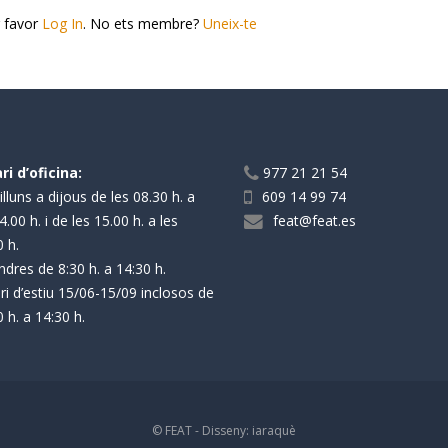
r favor
Log In
. No ets membre?
Uneix-te
ri d’oficina:
977 21 21 54
lluns a dijous de les 08.30 h. a
609 14 99 74
4.00 h. i de les 15.00 h. a les
feat@feat.es
0 h.
ndres de 8:30 h. a 14:30 h.
ri d’estiu 15/06-15/09 inclosos de
 h. a 14:30 h.
© FEAT - Disseny:
iaraquè