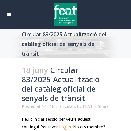
Circular 83/2025 Actualització del
catàleg oficial de senyals de
trànsit
18 juny
Circular
83/2025 Actualització
del catàleg oficial de
senyals de trànsit
Posted at 14:01h
in
Circulars
by
FEAT
Share
Heu d'iniciar sessió per veure aquest
contingut.Per favor
Log In
. No ets membre?