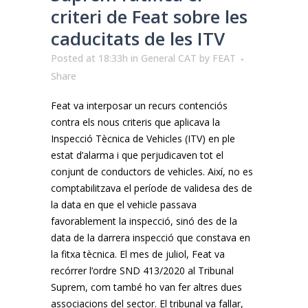
criteri de Feat sobre les
caducitats de les ITV
Posted at 18:33h
in
General CAT
by
FEAT
Share
Feat va interposar un recurs contenciós
contra els nous criteris que aplicava la
Inspecció Tècnica de Vehicles (ITV) en ple
estat d’alarma i que perjudicaven tot el
conjunt de conductors de vehicles. Així, no es
comptabilitzava el període de validesa des de
la data en que el vehicle passava
favorablement la inspecció, sinó des de la
data de la darrera inspecció que constava en
la fitxa tècnica. El mes de juliol, Feat va
recórrer l’ordre SND 413/2020 al Tribunal
Suprem, com també ho van fer altres dues
associacions del sector. El tribunal va fallar,