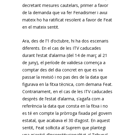
decretant mesures cautelars, primer a favor
de la demanda que va fer Fenadismer i avui
mateix ho ha ratificat resolent a favor de Feat
en el mateix sentit.
Ara, des de l’1 d’octubre, hi ha dos escenaris
diferents. En el cas de les ITV caducades
durant l’estat d’alarma (del 14 de març al 21
de juny), el període de validesa comença a
comptar des del dia concret en que es va
passar la revisió i no pas des de la data que
figurava en la fitxa tècnica, com demana Feat.
Contrariament, en el cas de les ITV caducades
després de l’estat d’alarma, s’agafa com a
referència la data que consta en la fitxa i no
es té en compte la pròrroga fixada pel govern
estatal, que acabava el 30 d’agost. En aquest
sentit, Feat sol·licita al Suprem que plantegi
una qüestió d’inconstitucionalitat al Tribunal