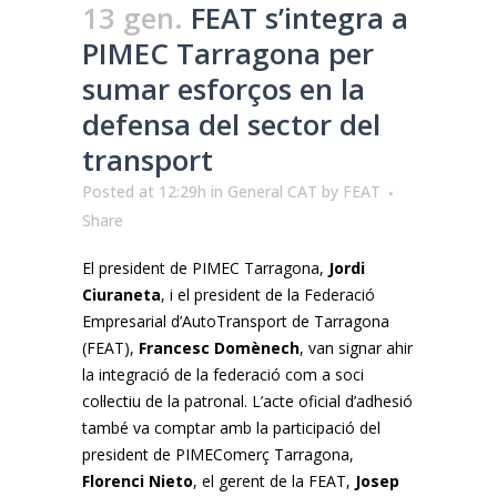
13 gen.
FEAT s’integra a
PIMEC Tarragona per
sumar esforços en la
defensa del sector del
transport
Posted at 12:29h
in
General CAT
by
FEAT
Share
El president de PIMEC Tarragona,
Jordi
Ciuraneta
, i el president de la Federació
Empresarial d’AutoTransport de Tarragona
(FEAT),
Francesc Domènech
, van signar ahir
la integració de la federació com a soci
col·lectiu de la patronal. L’acte oficial d’adhesió
també va comptar amb la participació del
president de PIMEComerç Tarragona,
Florenci Nieto
, el gerent de la FEAT,
Josep